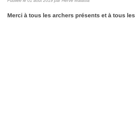
Publiée le
01 août 2019
par Hervé Malattia
Merci à tous les archers présents et à tous le