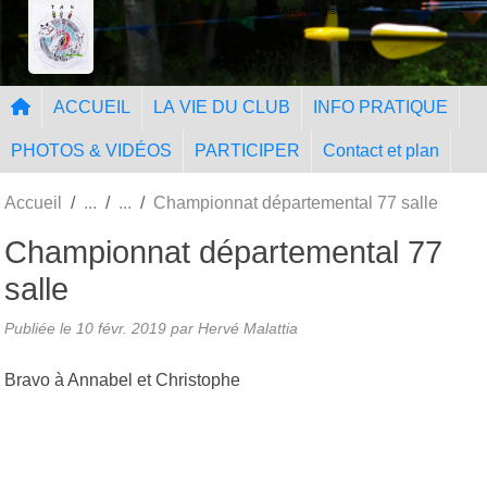
Panneau de gestion des cookies
Tir à l'Arc Nangissien
ACCUEIL
LA VIE DU CLUB
INFO PRATIQUE
PHOTOS & VIDÉOS
PARTICIPER
Contact et plan
Accueil
Championnat départemental 77 salle
Championnat départemental 77
salle
Publiée le
10 févr. 2019
par Hervé Malattia
Bravo à Annabel et Christophe