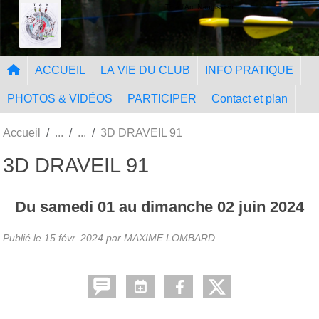
Panneau de gestion des cookies
Tir à l'Arc Nangissien
ACCUEIL
LA VIE DU CLUB
INFO PRATIQUE
PHOTOS & VIDÉOS
PARTICIPER
Contact et plan
Accueil
3D DRAVEIL 91
3D DRAVEIL 91
Du
samedi
01
au
dimanche
02
juin
2024
Publié le
15 févr. 2024
par MAXIME LOMBARD