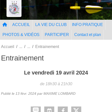
Panneau de gestion des cookies
Tir à l'Arc Nangissien
ACCUEIL
LA VIE DU CLUB
INFO PRATIQUE
PHOTOS & VIDÉOS
PARTICIPER
Contact et plan
Accueil
Entrainement
Entrainement
Le
vendredi
19
avril
2024
de 18h30 à 21h30
Publié le
13 févr. 2024
par MAXIME LOMBARD