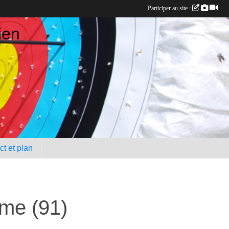
Participer au site :
ien
t et plan
rme (91)