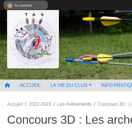
Panneau de gestion des cookies
Se connecter
ACCUEIL
LA VIE DU CLUB
INFO PRATI
Accueil
2022-2023
Les évènements
Concours 3D : Le
Concours 3D : Les arche