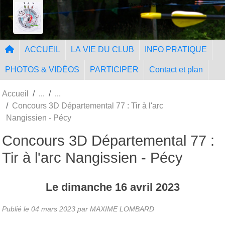
Panneau de gestion des cookies
Tir à l'Arc Nangissien
ACCUEIL
LA VIE DU CLUB
INFO PRATIQUE
PHOTOS & VIDÉOS
PARTICIPER
Contact et plan
Accueil
Concours 3D Départemental 77 : Tir à l'arc
Nangissien - Pécy
Concours 3D Départemental 77 :
Tir à l'arc Nangissien - Pécy
Le
dimanche
16
avril
2023
Publié le
04 mars 2023
par MAXIME LOMBARD