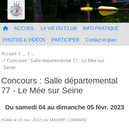
Panneau de gestion des cookies
Tir à l'Arc Nangissien
ACCUEIL
LA VIE DU CLUB
INFO PRATIQUE
PHOTOS & VIDÉOS
PARTICIPER
Contact et plan
Accueil
Concours : Salle départemental 77 - Le Mée sur
Seine
Concours : Salle départemental
77 - Le Mée sur Seine
Du
samedi
04
au
dimanche
05
févr.
2023
Publié le
15 nov. 2022
par MAXIME LOMBARD