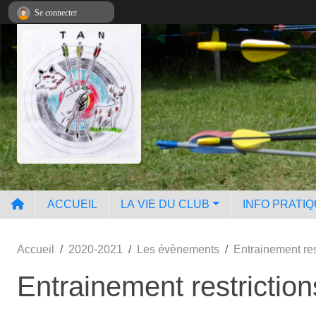
Panneau de gestion des cookies
Se connecter
ACCUEIL
LA VIE DU CLUB
INFO PRATI
Accueil
2020-2021
Les évènements
Entrainement res
Entrainement restrictio