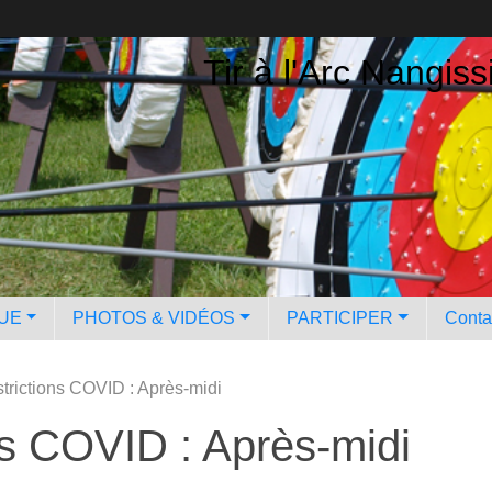
Tir à l'Arc Nangiss
QUE
PHOTOS & VIDÉOS
PARTICIPER
Contac
trictions COVID : Après-midi
ns COVID : Après-midi