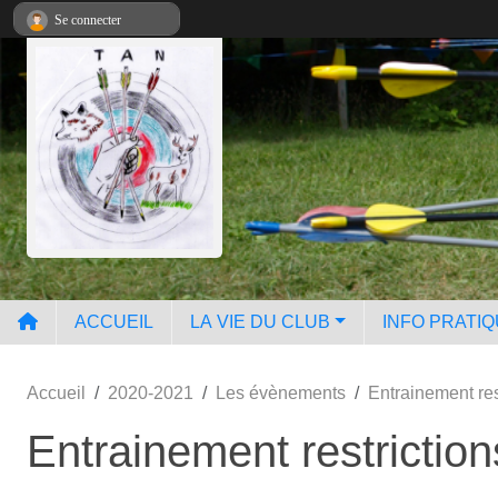
Panneau de gestion des cookies
Se connecter
ACCUEIL
LA VIE DU CLUB
INFO PRATI
Accueil
2020-2021
Les évènements
Entrainement re
Entrainement restricti