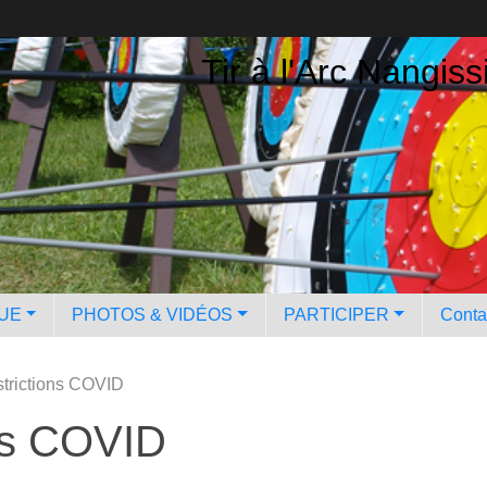
Tir à l'Arc Nangiss
QUE
PHOTOS & VIDÉOS
PARTICIPER
Contac
strictions COVID
ons COVID