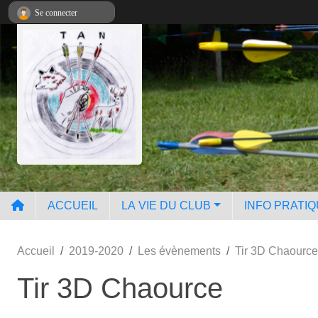
Panneau de gestion des cookies
Se connecter
ACCUEIL
LA VIE DU CLUB
INFO PRATI
Accueil
2019-2020
Les évènements
Tir 3D Chaource
Tir 3D Chaource