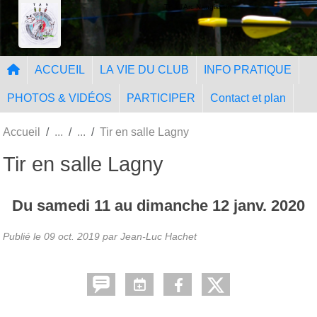
Panneau de gestion des cookies
Tir à l'Arc Nangissien
ACCUEIL
LA VIE DU CLUB
INFO PRATIQUE
PHOTOS & VIDÉOS
PARTICIPER
Contact et plan
Accueil
Tir en salle Lagny
Tir en salle Lagny
Du
samedi
11
au
dimanche
12
janv.
2020
Publié le
09 oct. 2019
par Jean-Luc Hachet