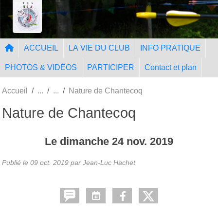
Panneau de gestion des cookies
Tir à l'Arc Nangissien
ACCUEIL
LA VIE DU CLUB
INFO PRATIQUE
PHOTOS & VIDÉOS
PARTICIPER
Contact et plan
Accueil
Nature de Chantecoq
Nature de Chantecoq
Le
dimanche
24
nov.
2019
Publié le
09 oct. 2019
par Jean-Luc Hachet